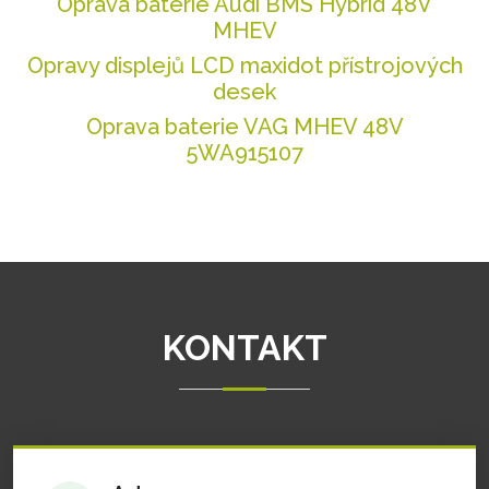
Oprava baterie Audi BMS Hybrid 48V
MHEV
Opravy displejů LCD maxidot přístrojových
desek
Oprava baterie VAG MHEV 48V
5WA915107
KONTAKT