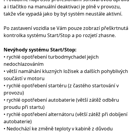
a i tlačítko na manuální deaktivaci je plně v provozu,
takže vše vypadá jako by byl systém neustále aktivní.
Po zastavení vozidla se Vám pouze zobrazí přeškrtnutá
kontrolka systému Start/Stop a po rozjetí zhasne.
Nevýhody systému Start/Stop:
• rychlé opotřebení turbodmychadel jejich
nedochlazováním
• větší namáhání kluzných ložisek a dalších pohyblivých
součástí v motoru
• rychlé opotřebení startéru (z častého startování v
provozu)
• rychlé opotřebení autobaterie (větší zátěž odběru
proudu při startu)
• rychlé opotřebení alternátoru (větší zátěž při dobíjení
autobaterie)
• Nedochází ke změně teploty v kabině z důvodu