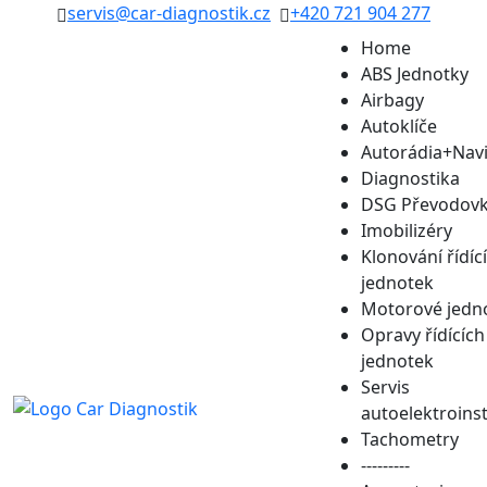
servis@car-diagnostik.cz
+420 721 904 277
Home
ABS Jednotky
Airbagy
Autoklíče
Autorádia+Nav
Diagnostika
DSG Převodov
Imobilizéry
Klonování řídíc
jednotek
Motorové jedn
Opravy řídících
jednotek
Servis
autoelektroins
Tachometry
---------