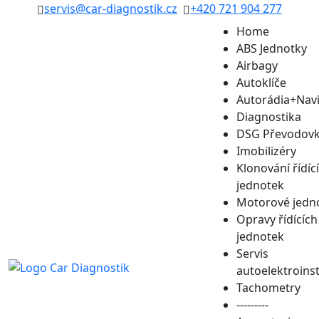
servis@car-diagnostik.cz
+420 721 904 277
Home
ABS Jednotky
Airbagy
Autoklíče
Autorádia+Nav
Diagnostika
DSG Převodov
Imobilizéry
Klonování řídíc
jednotek
Motorové jedn
Opravy řídících
jednotek
Servis
autoelektroins
Tachometry
---------