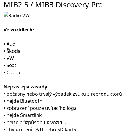
MIB2.5 / MIB3 Discovery Pro
Ve vozidlech:
• Audi
• Škoda
• VW
• Seat
• Cupra
Nejčastější závady:
• občasný nebo trvalý výpadek zvuku z reproduktorů
• nejde Bluetooth
• zobrazení pouze uvítacího loga
• nejde Smartlink
• nelze přizpůsobit k vozidlu
• chyba čtení DVD nebo SD karty